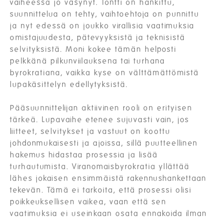
vaiheessa jo väsynyt. Tontti on hankittu,
suunnittelua on tehty, vaihtoehtoja on punnittu
ja nyt edessä on joukko virallisia vaatimuksia
omistajuudesta, pätevyyksistä ja teknisistä
selvityksistä. Moni kokee tämän helposti
pelkkänä pilkunviilauksena tai turhana
byrokratiana, vaikka kyse on välttämättömistä
lupakäsittelyn edellytyksistä.
Pääsuunnittelijan aktiivinen rooli on erityisen
tärkeä. Lupavaihe etenee sujuvasti vain, jos
liitteet, selvitykset ja vastuut on koottu
johdonmukaisesti ja ajoissa, sillä puutteellinen
hakemus hidastaa prosessia ja lisää
turhautumista. Viranomaisbyrokratia yllättää
lähes jokaisen ensimmäistä rakennushankettaan
tekevän. Tämä ei tarkoita, että prosessi olisi
poikkeuksellisen vaikea, vaan että sen
vaatimuksia ei useinkaan osata ennakoida ilman