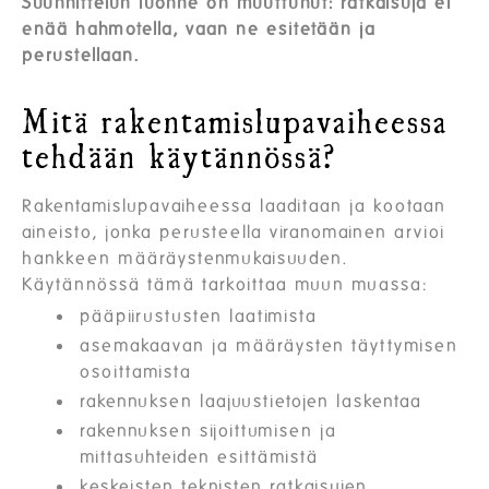
Suunnittelun luonne on muuttunut: ratkaisuja ei
enää hahmotella, vaan ne esitetään ja
perustellaan.
Mitä rakentamislupavaiheessa
tehdään käytännössä?
Rakentamislupavaiheessa laaditaan ja kootaan
aineisto, jonka perusteella viranomainen arvioi
hankkeen määräystenmukaisuuden.
Käytännössä tämä tarkoittaa muun muassa:
pääpiirustusten laatimista
asemakaavan ja määräysten täyttymisen
osoittamista
rakennuksen laajuustietojen laskentaa
rakennuksen sijoittumisen ja
mittasuhteiden esittämistä
keskeisten teknisten ratkaisujen