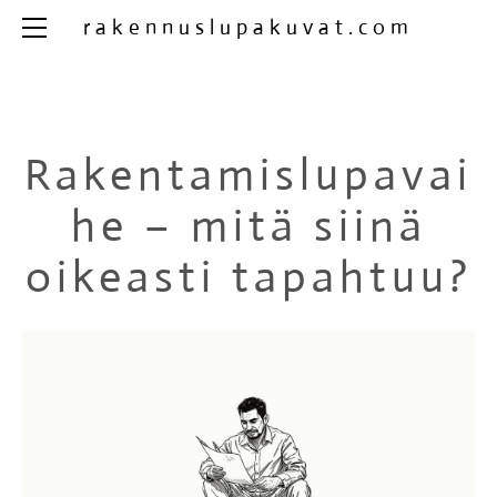
ETUSIVU
rakennuslupakuvat.com
MISTÄ ALOITTAA
YLEISIMMÄT VIRHEET
PÄÄSUUNNITTELIJAN ROOLI
Rakentamislupavai
MILLOIN AMMATTILAINEN MUKAAN
SUUNNITTELU ALKAA
he – mitä siinä
RAKENTAMISLUPAVAIHE
oikeasti tapahtuu?