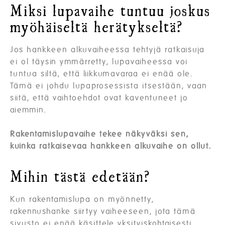
Miksi lupavaihe tuntuu joskus
myöhäiseltä herätykseltä?
Jos hankkeen alkuvaiheessa tehtyjä ratkaisuja
ei ol täysin ymmärretty, lupavaiheessa voi
tuntua siltä, että liikkumavaraa ei enää ole.
Tämä ei johdu lupaprosessista itsestään, vaan
siitä, että vaihtoehdot ovat kaventuneet jo
aiemmin.
Rakentamislupavaihe tekee näkyväksi sen,
kuinka ratkaisevaa hankkeen alkuvaihe on ollut.
Mihin tästä edetään?
Kun rakentamislupa on myönnetty,
rakennushanke siirtyy vaiheeseen, jota tämä
sivusto ei enää käsittele yksityiskohtaisesti.